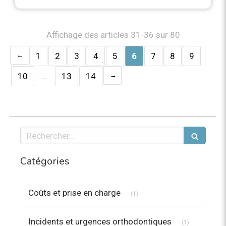
Affichage des articles 31-36 sur 80
1
2
3
4
5
6
7
8
9
10
…
13
14
Rechercher
Catégories
Articles Count
Coûts et prise en charge
(1)
Articles Coun
Incidents et urgences orthodontiques
(1)