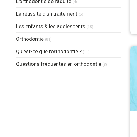
L'orthodontie de l'adulte
(4)
Articles Count
La réussite d'un traitement
(5)
Articles Count
Les enfants & les adolescents
(15)
Articles Count
Orthodontie
(81)
Articles Count
Qu'est-ce que l'orthodontie ?
(11)
Articles Count
Questions fréquentes en orthodontie
(3)