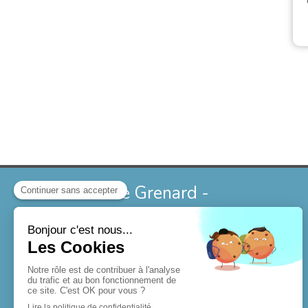
Dr Annabelle Grenard -
Orthodontiste à Gournay sur
Marne
13 avenue Paul Doumer
93460
Gournay sur Marne
+33789256616