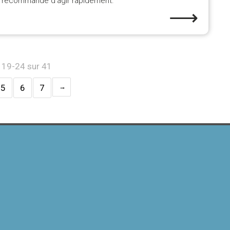
recommandé d’agir rapidement.
⟶
s 19-24 sur 41
5
6
7