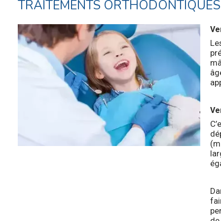
TRAITEMENTS ORTHODONTIQUES 
Ve
Le
pr
mâc
âge
ap
Ve
C’
dé
(m
lar
ég
Da
fai
per
de