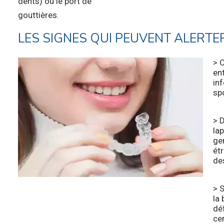
dents) ou le port de
gouttières.
LES SIGNES QUI PEUVENT ALERTE
> 
en
in
sp
> 
lap
ge
ét
de
> 
la 
dé
cer