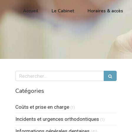
Accueil
Le Cabinet
Horaires & accès
Rechercher
Catégories
Articles Count
Coûts et prise en charge
(1)
Articles Count
Incidents et urgences orthodontiques
(1)
Articles Count
Informations générales dentaires
(41)